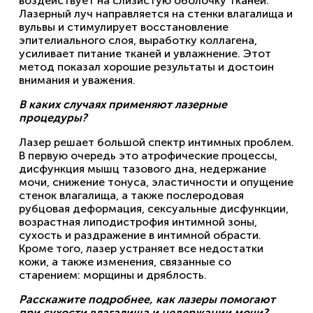
воздействует на слизистую оболочку тканей.
Лазерный луч направляется на стенки влагалища и
вульвы и стимулирует восстановление
эпителиального слоя, выработку коллагена,
усиливает питание тканей и увлажнение. Этот
метод показал хорошие результаты и достоин
внимания и уважения.
В каких случаях применяют лазерные
процедуры?
Лазер решает большой спектр интимных проблем.
В первую очередь это атрофические процессы,
дисфункция мышц тазового дна, недержание
мочи, снижение тонуса, эластичности и опущение
стенок влагалища, а также послеродовая
рубцовая деформация, сексуальные дисфункции,
возрастная липодистрофия интимной зоны,
сухость и раздражение в интимной обрасти.
Кроме того, лазер устраняет все недостатки
кожи, а также изменения, связанные со
старением: морщины и дряблость.
Расскажите подробнее, как лазеры помогают
при сухости влагалища и недержании мочи?