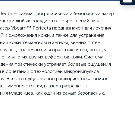
ecta — самый прогрессивный и безопасный лазер
тически любых сосудистых повреждений лица.
азер Vbeam™ Perfecta предназначен для лечения
й и омоложения кожи, а также для устранения
ий кожи, гемангиом и ангиом, винных пятен,
снушек, солнечных и возрастных пятен, розацеа,
 ног и многих других деффектов кожи. Система
дения практически устраняет болевые ощущения
и в сочетании с технологией микроимпульса
у. Все это существенно расширяет показания к
 – именно этот вид лазера разрешен к
ия младенцев, как один из самых безопасных.