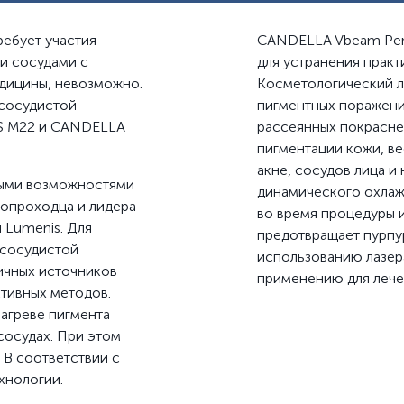
ребует участия
CANDELLA Vbeam Perf
и сосудами с
для устранения прак
дицины, невозможно.
Косметологический л
 сосудистой
пигментных поражени
IS M22 и CANDELLA
рассеянных покраснен
пигментации кожи, ве
акне, сосудов лица и
ными возможностями
динамического охлаж
вопроходца и лидера
во время процедуры 
 Lumenis. Для
предотвращает пурпур
 сосудистой
использованию лазера
личных источников
применению для лечен
ктивных методов.
агреве пигмента
сосудах. При этом
 В соответствии с
хнологии.